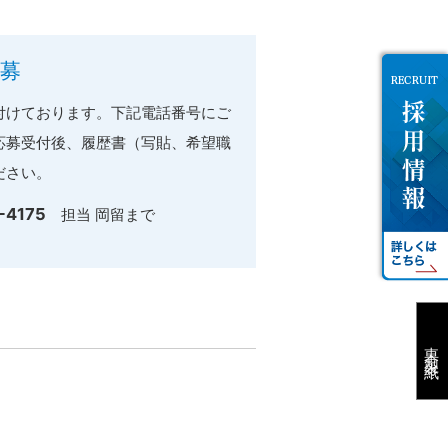
募
けております。下記電話番号にご
応募受付後、履歴書（写貼、希望職
ださい。
-4175
担当 岡留まで
東京製紙