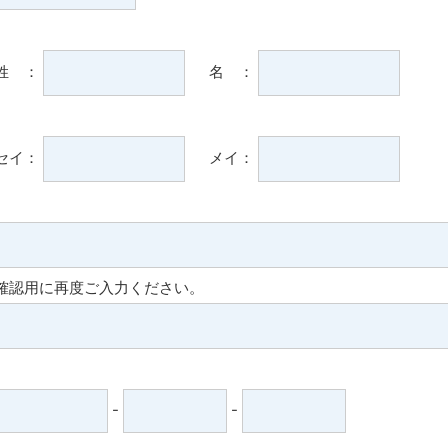
姓 ：
名 ：
セイ：
メイ：
確認用に再度ご入力ください。
-
-